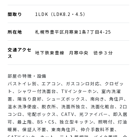
間取り
1LDK（LDK8.2・4.5）
所在地
札幌市豊平区月寒東1条7丁目4-25
交通アクセ
地下鉄東豊線 月寒中央 徒歩３分
ス
部屋の特徴・設備
バストイレ別、エアコン、ガスコンロ対応、クロゼッ
ト、シャワー付洗面台、TVインターホン、室内洗濯
置、陽当り良好、シューズボックス、南向き、角住戸、
温水洗浄便座、脱衣所、洗面所独立、洗面化粧台、2口
コンロ、宅配ボックス、CATV、光ファイバー、即入居
可、最上階、BS・CS、独立型キッチン、照明付、灯油
暖房、保証人不要、東南角住戸、仲介手数料不要、